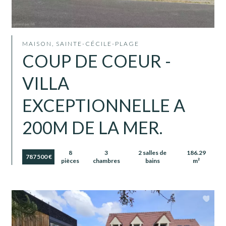
MAISON, SAINTE-CÉCILE-PLAGE
COUP DE COEUR -
VILLA
EXCEPTIONNELLE A
200M DE LA MER.
8
3
2 salles de
186.29
787 500 €
pièces
chambres
bains
m²