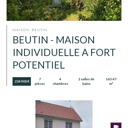
MAISON, BEUTIN
BEUTIN - MAISON
INDIVIDUELLE A FORT
POTENTIEL
7
4
2 salles de
165.47
234 900 €
pièces
chambres
bains
m²