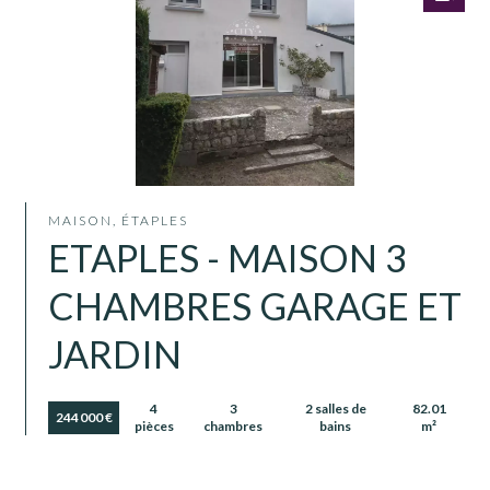
MAISON, ÉTAPLES
ETAPLES - MAISON 3
CHAMBRES GARAGE ET
JARDIN
4
3
2 salles de
82.01
244 000 €
pièces
chambres
bains
m²