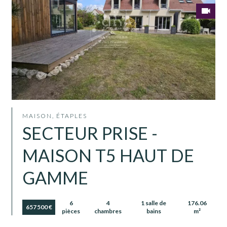
MAISON, ÉTAPLES
SECTEUR PRISE -
MAISON T5 HAUT DE
GAMME
6
4
1 salle de
176.06
657 500 €
pièces
chambres
bains
m²