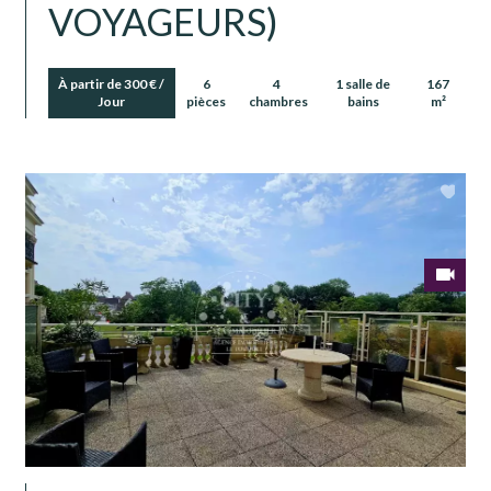
VOYAGEURS)
À partir de 300 € /
6
4
1 salle de
167
Jour
pièces
chambres
bains
m²