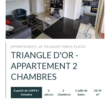
APPARTEMENT, LE TOUQUET-PARIS-PLAGE
TRIANGLE D'OR -
APPARTEMENT 2
CHAMBRES
À partir de 1 099 € /
3
2
1 salle de
58.74
Semaine
pièces
chambres
bains
m²