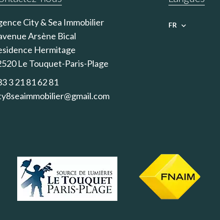
ence City & Sea Immobilier
FR
avenue Arsène Bical
esidence Hermitage
2520
Le Touquet-Paris-Plage
3 3 21 81 62 81
ity8seaimmobilier@gmail.com