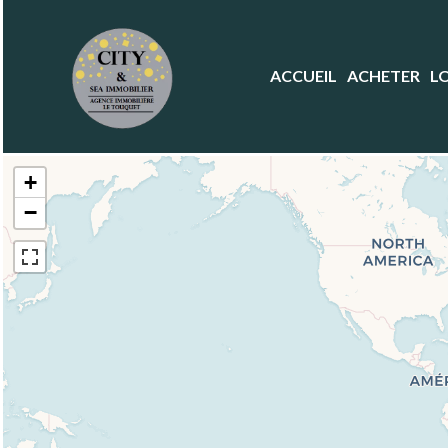
ACCUEIL
ACHETER
L
+
−