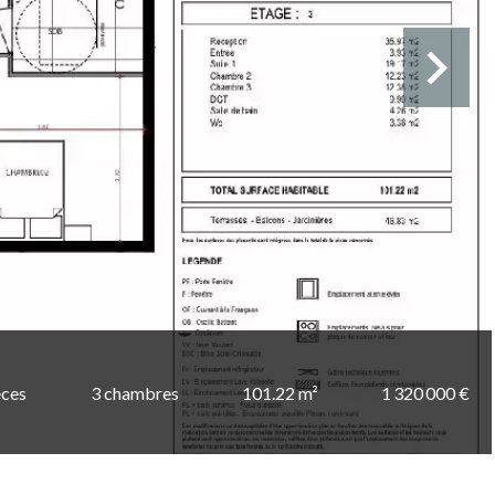
èces
3 chambres
101.22 m²
1 320 000 €