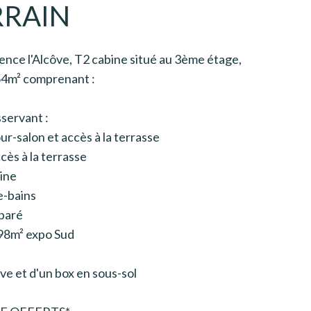
RRAIN
ence l'Alcôve, T2 cabine situé au 3ème étage,
,54m² comprenant :
servant :
our-salon et accès à la terrasse
ès à la terrasse
ine
e-bains
éparé
,98m² expo Sud
e et d'un box en sous-sol