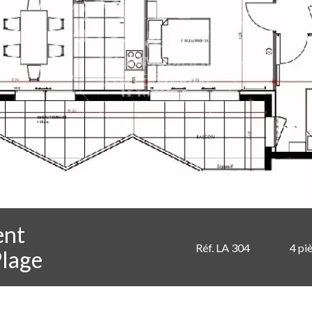
ent
Réf. LA 304
4 pi
Plage