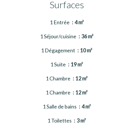
Surfaces
1 Entrée
4 m²
1 Séjour/cuisine
36 m²
1 Dégagement
10 m²
1 Suite
19 m²
1 Chambre
12 m²
1 Chambre
12 m²
1 Salle de bains
4 m²
1 Toilettes
3 m²