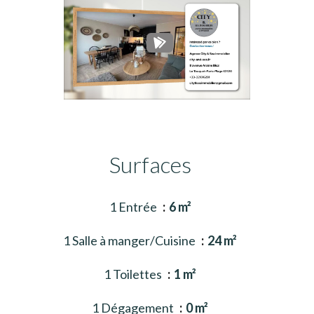
Surfaces
1 Entrée
6 m²
1 Salle à manger/Cuisine
24 m²
1 Toilettes
1 m²
1 Dégagement
0 m²