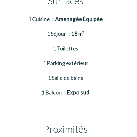
Surfaces
1 Cuisine
Amenagée Équipée
1 Séjour
18 m²
1 Toilettes
1 Parking extérieur
1 Salle de bains
1 Balcon
Expo sud
Proximités