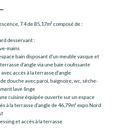
L
nescence, T4 de 85,17m² composé de :
ard desservant :
ave-mains
 espace bain disposant d'un meuble vasque et
terrasse d'angle via une baie coulissante
avec accès à la terrasse d'angle
de douche avec paroi, baignoire, wc, sèche-
ement lave-linge
une cuisine équipée ouverte sur un espace
ès à la terrasse d'angle de 46,79m² expo Nord
st
ssing et accès à la terrasse