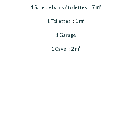
1 Salle de bains / toilettes
7 m²
1 Toilettes
1 m²
1 Garage
1 Cave
2 m²