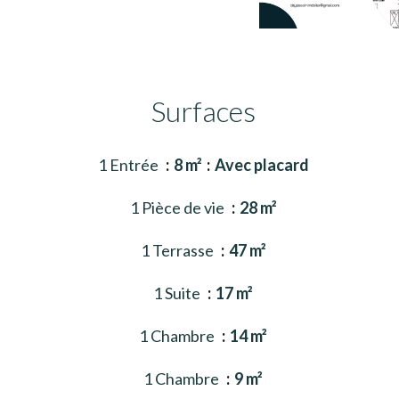
Surfaces
1 Entrée
8 m²
Avec placard
1 Pièce de vie
28 m²
1 Terrasse
47 m²
1 Suite
17 m²
1 Chambre
14 m²
1 Chambre
9 m²