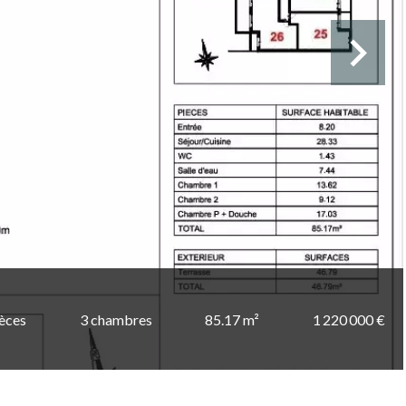
ièces
3 chambres
85.17 m²
1 220 000 €