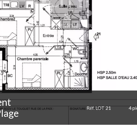
ent
Réf. LOT 21
4 p
Plage