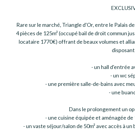
EXCLUSI
Rare sur le marché, Triangle d'Or, entre le Palais 
4 pièces de 125m² (occupé bail de droit commun jus
locataire 1770€) offrant de beaux volumes et alli
disposant 
- un hall d'entrée 
- un wc sé
- une première salle-de-bains avec me
- une buand
Dans le prolongement un o
- une cuisine équipée et aménagée de 1
- un vaste séjour/salon de 50m² avec accès à un 