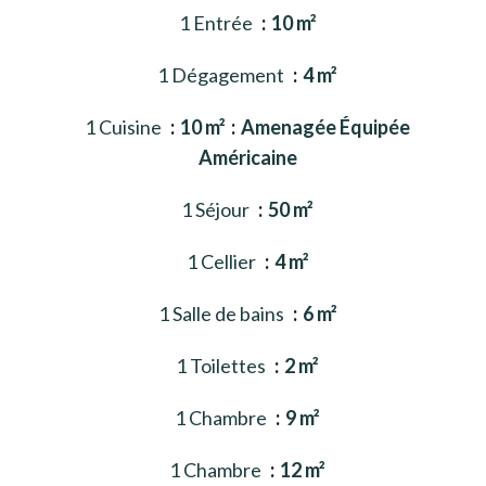
1 Entrée
10 m²
1 Dégagement
4 m²
1 Cuisine
10 m²
Amenagée Équipée
Américaine
1 Séjour
50 m²
1 Cellier
4 m²
1 Salle de bains
6 m²
1 Toilettes
2 m²
1 Chambre
9 m²
1 Chambre
12 m²