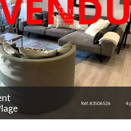
ent
Réf. 83506526
4 
Plage