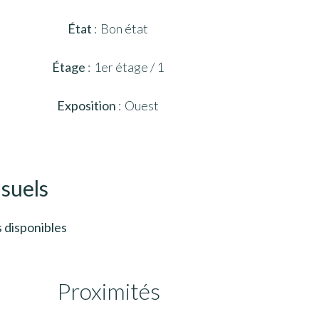
État
Bon état
Étage
1er étage / 1
Exposition
Ouest
isuels
 disponibles
Proximités