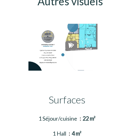
Autres visuels
Surfaces
1 Séjour/cuisine
22 m²
1 Hall
4 m²