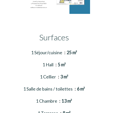
Surfaces
1 Séjour/cuisine
25 m²
1 Hall
5 m²
1 Cellier
3 m²
1 Salle de bains / toilettes
6 m²
1 Chambre
13 m²
1 Terrasse
8 m²