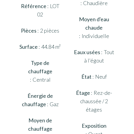
Chaudière
Référence
LOT
02
Moyen d'eau
chaude
Pièces
2 pièces
Individuelle
Surface
44.84 m²
Eaux usées
Tout
à l'égout
Type de
chauffage
État
Neuf
Central
Étage
Rez-de-
Énergie de
chaussée / 2
chauffage
Gaz
étages
Moyen de
Exposition
chauffage
Ouest