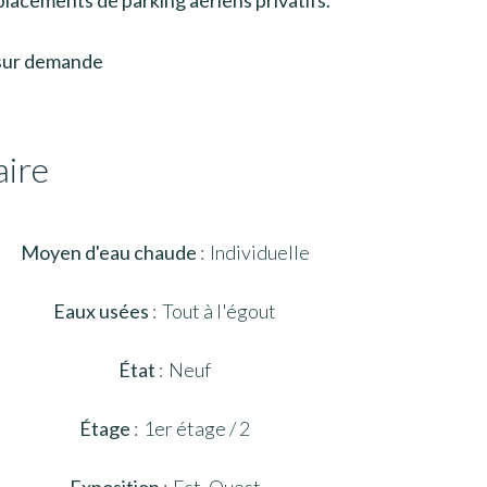
lacements de parking aériens privatifs.
sur demande
ire
Moyen d'eau chaude
Individuelle
Eaux usées
Tout à l'égout
État
Neuf
Étage
1er étage / 2