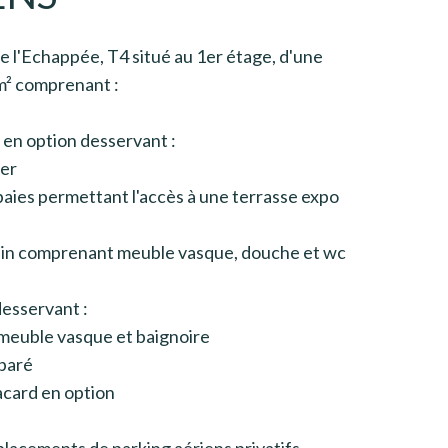
e l'Echappée, T4 situé au 1er étage, d'une
m² comprenant :
 en option desservant :
ier
 baies permettant l'accès à une terrasse expo
 bain comprenant meuble vasque, douche et wc
esservant :
 meuble vasque et baignoire
éparé
acard en option