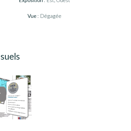
Exposition
Est, Ouest
Vue
Dégagée
isuels