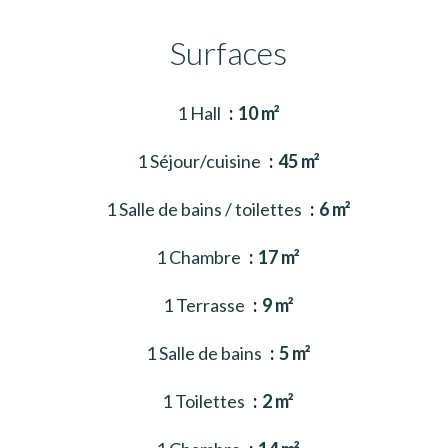
Surfaces
1 Hall
10 m²
1 Séjour/cuisine
45 m²
1 Salle de bains / toilettes
6 m²
1 Chambre
17 m²
1 Terrasse
9 m²
1 Salle de bains
5 m²
1 Toilettes
2 m²