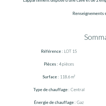
L'appartement dispose d'une cave et de 2 emp
Renseignements 
Somma
Référence
LOT 15
Pièces
4 pièces
Surface
118.6 m²
Type de chauffage
Central
Énergie de chauffage
Gaz