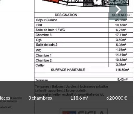
ièces
3 chambres
118.6 m²
620 000 €