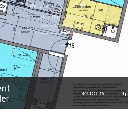
ent
Réf. LOT 15
4 p
Mer