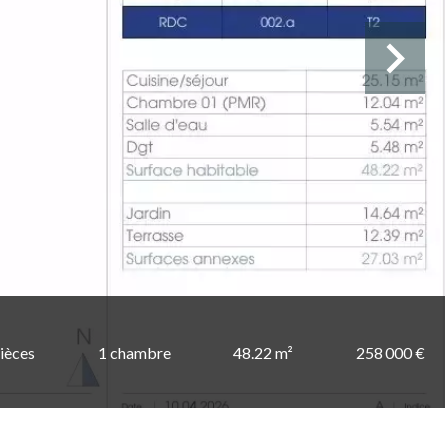
pièces
1 chambre
48.22 m²
258 000 €