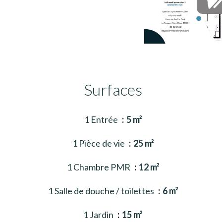
Surfaces
1 Entrée
5 m²
1 Pièce de vie
25 m²
1 Chambre PMR
12 m²
1 Salle de douche / toilettes
6 m²
1 Jardin
15 m²