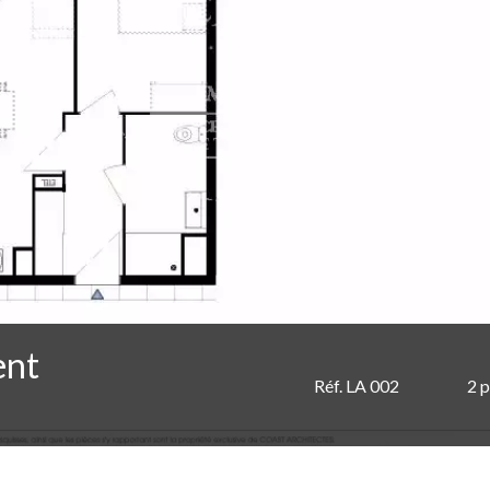
ent
Réf. LA 002
2 