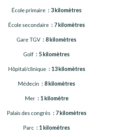
École primaire
3 kilomètres
École secondaire
7 kilomètres
Gare TGV
8 kilomètres
Golf
5 kilomètres
Hôpital/clinique
13 kilomètres
Médecin
8 kilomètres
Mer
1 kilomètre
Palais des congrès
7 kilomètres
Parc
1 kilomètres