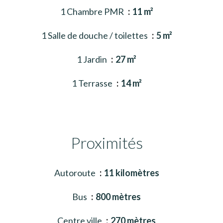
1 Chambre PMR
11 m²
1 Salle de douche / toilettes
5 m²
1 Jardin
27 m²
1 Terrasse
14 m²
Proximités
Autoroute
11 kilomètres
Bus
800 mètres
Centre ville
270 mètres