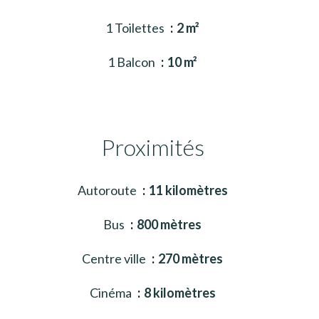
1 Toilettes
2 m²
1 Balcon
10 m²
Proximités
Autoroute
11 kilomètres
Bus
800 mètres
Centre ville
270 mètres
Cinéma
8 kilomètres