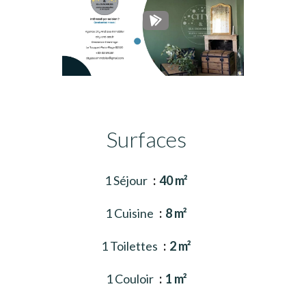
Surfaces
1 Séjour
40 m²
1 Cuisine
8 m²
1 Toilettes
2 m²
1 Couloir
1 m²