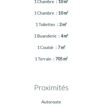
1 Chambre
10 m²
1 Chambre
10 m²
1 Toilettes
2 m²
1 Buanderie
4 m²
1 Couloir
7 m²
1 Terrain
705 m²
Proximités
Autoroute