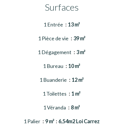
Surfaces
1 Entrée
13 m²
1 Pièce de vie
39 m²
1 Dégagement
3 m²
1 Bureau
10 m²
1 Buanderie
12 m²
1 Toilettes
1 m²
1 Véranda
8 m²
1 Palier
9 m²
6,54m2 Loi Carrez