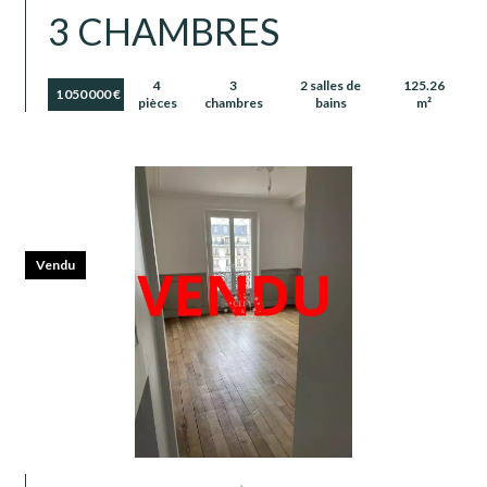
3 CHAMBRES
4
3
2 salles de
125.26
1 050 000 €
pièces
chambres
bains
m²
Vendu