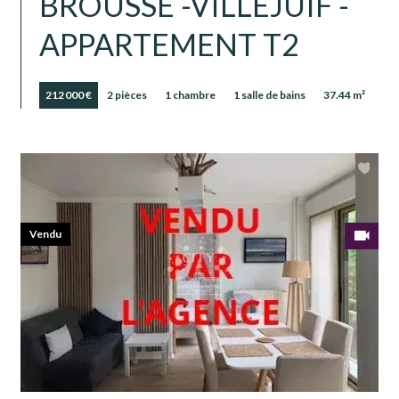
BROUSSE -VILLEJUIF -
APPARTEMENT T2
212 000 €
2 pièces
1 chambre
1 salle de bains
37.44 m²
Vendu