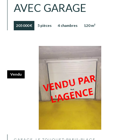
AVEC GARAGE
205 000 €
5 pièces
4 chambres
120 m²
Vendu
GARAGE, LE TOUQUET-PARIS-PLAGE