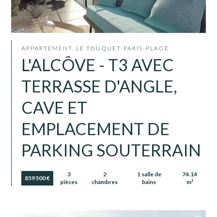
APPARTEMENT, LE TOUQUET-PARIS-PLAGE
L'ALCÔVE - T3 AVEC
TERRASSE D'ANGLE,
CAVE ET
EMPLACEMENT DE
PARKING SOUTERRAIN
3
2
1 salle de
74.14
859 500 €
pièces
chambres
bains
m²