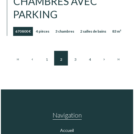
CHAMBRES AVEC
PARKING
670 800 €
4 pièces
3 chambres
2 salles de bains
83 m²
1
2
3
4
Navigation
Accueil