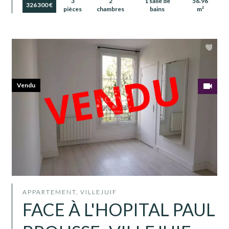
3
2
1 salle de
56.96
326 300 €
pièces
chambres
bains
m²
Vendu
APPARTEMENT, VILLEJUIF
FACE À L'HOPITAL PAUL