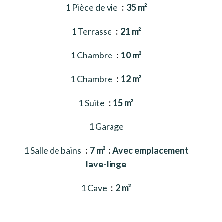
1 Pièce de vie
35 m²
1 Terrasse
21 m²
1 Chambre
10 m²
1 Chambre
12 m²
1 Suite
15 m²
1 Garage
1 Salle de bains
7 m²
Avec emplacement
lave-linge
1 Cave
2 m²