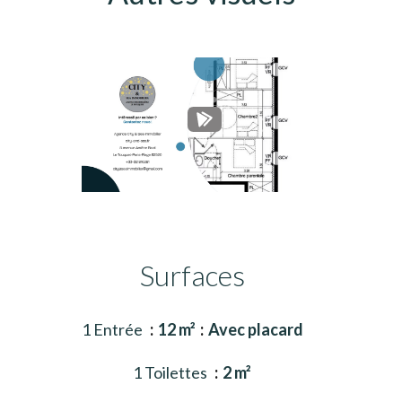
Surfaces
1 Entrée
12 m²
Avec placard
1 Toilettes
2 m²