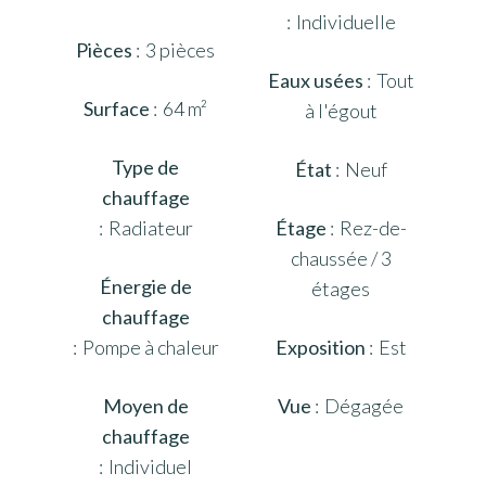
Individuelle
Pièces
3 pièces
Eaux usées
Tout
Surface
64 m²
à l'égout
Type de
État
Neuf
chauffage
Radiateur
Étage
Rez-de-
chaussée / 3
Énergie de
étages
chauffage
Pompe à chaleur
Exposition
Est
Moyen de
Vue
Dégagée
chauffage
Individuel